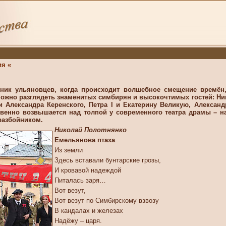
ия «
ник ульяновцев, когда происходит волшебное смещение времён
ожно разглядеть знаменитых симбирян и высокочтимых гостей: Ник
 Александра Керенского, Петра I и Екатерину Великую, Алексан
венно возвышается над толпой у современного театра драмы – на
разбойником.
Николай Полотнянко
Емельянова птаха
Из земли
Здесь вставали бунтарские грозы,
И кровавой надеждой
Питалась заря…
Вот везут,
Вот везут по Симбирскому взвозу
В кандалах и железах
Надёжу – царя.