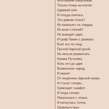
Молчаньем повальным.
Только птица на клетке
Царёвой поёт.
И откуда взялась
Эта дивная птаха?
Из казачьего ль сердца,
Из воли степной?
Но выводят царя,
И граф Панин с размаха
Бьёт его по лицу
Пухлой барской рукой.
Но нельзя развенчать
Казака Пугачёва,
Коль его до царя
Возвеличил народ.
И звенят
От пощёчины барской оковы.
И стучат топоры,
Громоздят эшафот.
И когда голова
Покатилася с плахи,
И качнулась толпа,
Любопытствуя,