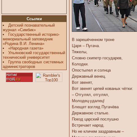
Ссылки
Детский познавательный
журнал «Симбик»
Государственный историко-
мемориальный заповедник
В зарешёченном троне
«Родина В.И. Ленина»
Царя – Пугача.
«Народная газета»
Тяжелы,
Ульяновский государственный
технический университет
Словно скипетр государев,
Группа свободных системных
Колодки.
администраторов
Опостылел и солнца
Державный венец.
Вот звенят,
Вот звенят цепей кованых чётки:
– Отгулял, отгулял,
Молодец-удалец!
Блещет взгляд Пугачёва
Державною сталью.
Поезд царский послушно
Встречает народ.
Но не кличем заздравным –