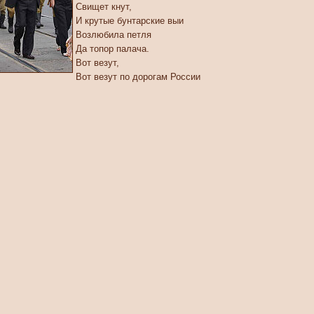
Свищет кнут,
И крутые бунтарские выи
Возлюбила петля
Да топор палача.
Вот везут,
Вот везут по дорогам России