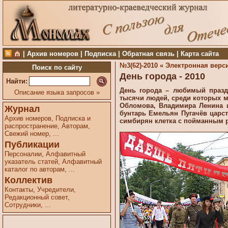
|
Архив номеров
|
Подписка
|
Обратная связь
|
Карта сайта
№3(62)-2010 «
Электронная верс
Поиск по сайту
День города - 2010
Найти:
День города – любимый празд
Описание языка запросов »
тысячи людей, среди которых м
Обломова, Владимира Ленина и
Журнал
бунтарь Емельян Пугачёв царст
Архив номеров
,
Подписка и
симбирян клетка с пойманным 
распространение
,
Авторам
,
Свежий номер
,
...
Публикации
Персоналии
,
Алфавитный
указатель статей
,
Алфавитный
каталог по авторам
,
...
Коллектив
Контакты
,
Учредители
,
Редакционный совет
,
Сотрудники
,
...