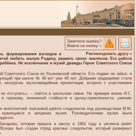
Заметили ошибку?
Жмите на кнопку »
Рекомендовать другу »
не, формирования взглядов и
тей любить малую Родину, уважать своих земляков. Его работа
 ребёнка. Не исключение и музей дважды Героя Советского Союза
 Советского Союза из Ульяновской области. Его подвиг не забыт, и
вующий при школе № 46 вот уже 40 лет. Добрыми традициями стали
и, экскурсии, мультимедийные презентации, встречи с участниками
 не отступать», – поётся в школьном гимне. На примере жизни И.С.
и героизму, жизненной стойкости и целеустремлённости, умению
ря многолетней поисковой работе следопытов под руководством М.М.
 хранящиеся в витринах музея. Руководителями музея были
дагоги.
Захарова, которая пришла в школу в 1962 году и увлекла ребят
Вскоре был создан отряд красных следопытов, который развернул
.