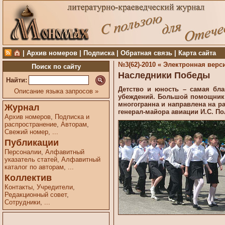
|
Архив номеров
|
Подписка
|
Обратная связь
|
Карта сайта
№3(62)-2010 «
Электронная верс
Поиск по сайту
Наследники Победы
Найти:
Детство и юность – самая бл
Описание языка запросов »
убеждений. Большой помощник 
многогранна и направлена на р
Журнал
генерал-майора авиации И.С. По
Архив номеров
,
Подписка и
распространение
,
Авторам
,
Свежий номер
,
...
Публикации
Персоналии
,
Алфавитный
указатель статей
,
Алфавитный
каталог по авторам
,
...
Коллектив
Контакты
,
Учредители
,
Редакционный совет
,
Сотрудники
,
...