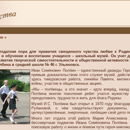
ия «
агодатная пора для привития священного чувства любви к Роди
в обучении и воспитании учащихся – школьный музей. Он учит де
азвитие творческой самостоятельности и общественной активности
лбина в средней школе № 46 г. Ульяновск.
Иван Семёнович Полбин – единственный дважды Герой
прямым доказательством этого служит музей, дейст
здесь тимуровская работа, линейки Памяти, митинг
войны, участие в общественных акциях.
«Мы – полбинцы, а это значит – идти вперёд, назад
Полбина многие поколения ребят учатся мужеству 
преодолевать трудности и жить для блага Родины.
Музей И.С. Полбина был открыт в 1970 году благода
Рубановой, о чём свидетельствуют документы,
целеустремлённые, энергичные, любящие своё дело пе
Много лет отдала этой работе Мария Алексеевна 
бессмертным подвигом Ивана Семёновича Полбина. 
поисковую работу о жизни и боевом пути героя-земляка