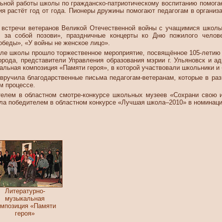
ьной работы школы по гражданско-патриотическому воспитанию помогае
я растёт год от года. Пионеры дружины помогают педагогам в организ
встречи ветеранов Великой Отечественной войны с учащимися школы
 за собой позови», праздничные концерты ко Дню пожилого челове
беды», «У войны не женское лицо».
але школы прошло торжественное мероприятие, посвящённое 105-летию 
орода, представители Управления образования мэрии г. Ульяновск и 
альная композиция «Памяти героя», в которой участвовали школьники и
вручила благодарственные письма педагогам-ветеранам, которые в раз
м процессе.
лем в областном смотре-конкурсе школьных музеев «Сохрани свою и
ала победителем в областном конкурсе «Лучшая школа–2010» в номинаци
Литературно-
музыкальная
омпозиция «Памяти
героя»