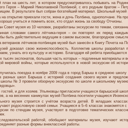
 план на шесть лет, в котором предусматривалось побывать на Родине
его Героя – Марией Николаевной Полбиной, с его родным братом – Пе
щем. В результате был собран богатейший материал. Школьный музей 
а на открытие приехали гости, жена и дочь Полбина, однополчане. На п
 хорошо учиться и помнить всех, кто отдал жизнь за свободу Отчизны.
 Совет музея из 10 человек, разработаны экскурсии по темам, связанн
анная словами самого лётчика-героя – он повторял их перед кажды
обы быть действительно ведущим в самом высоком, благородном смысле 
а ветеранов лётчиков-полбинцев музей был занесён в Книгу Почета на П
узей доказал свою жизнеспособность. Коллектив школы разработал 
аем, узнать его культуру и историю. Благодаря ей ребята приобщаются
ух тысяч экспонатов, большая часть которых – подлинные материалы и
ой мировой войны, которые используются в новой экскурсии об истор
лучилась поездка в ноябре 2009 года в город Барыш в среднюю школу
з разных школ Барыша с историей создания своего музея и предлож
и школы № 3 провели обзорную экскурсию по школе и школьному музею
седовцы».
я гостей, и для хозяев. Ульяновцы пригласили учащихся барышской шко
ев, а на весенних каникулах музей Полбина посетили учащиеся Инзенск
ьного музея строится с учётом возраста детей. В младших классах
изучают родословную своей семьи. Учащиеся в 5–6 классах знакомятся 
курсии по стендам музея, участвуют в подготовке тематических клас
ек.
следовательской работой, обобщают материалы музея, изучают ист
соединяет разные формы внеклассной работы.