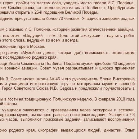
 героя, пройти по местам боёв, увидеть место гибели И.С. Полбина.
тром Семёновичем, со школьниками из села Полбино, с Оренбургским
решили открыть к 25-й годовщине Великой Победы.
разднике присутствовало более 70 человек. Учащиеся заверили родных
ым с жизнью И.С. Полбина, историей развития отечественной авиации.
м вылетом: «Ведущий – я!». Цель этой экскурсии – научить ребят
этого слова, ведущим во всём и всегда.
оклонной горе в Москве.
программу «Музейное дело», которая даёт возможность школьникам
 к исследованию родного края.
 вещи Ивана Семёновича Полбина. Недавно музей приобрёл 40 моделей
ии военной авиации. Совет музея разрабатывает и широко применяет
 № 3. Совет музея школы № 46 и его руководитель Елена Викторовна
или учащимся интерактивную игру по материалам музея и военной
 Героя Советского Союза И.В. Седова и предложили поучаствовать в
лы в гости на традиционную Полбинскую неделю. В феврале 2010 года
ой школы.
 учащиеся знакомятся с краеведением через экскурсии и встречи,
с архивом музея, выполняют разовые поисковые задания. Учащиеся 7-8
сных часов, выполняют поисковые задания, записывают воспоминания
орию родного края, биографии выдающихся людей, династии. Опыт