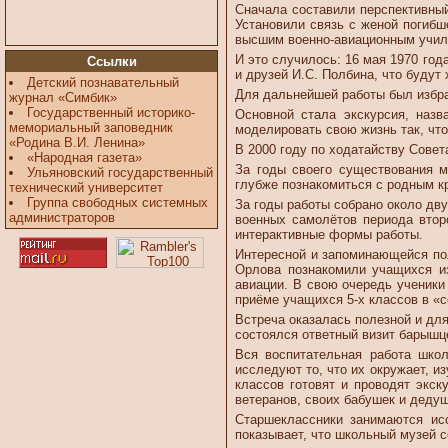
Сначала составили перспективный
Установили связь с женой погибш
высшим военно-авиационным учили
И это случилось: 16 мая 1970 год
Ссылки
и друзей И.С. Полбина, что будут
Детский познавательный
Для дальнейшей работы был избран
журнал «Симбик»
Государственный историко-
Основной стала экскурсия, назв
мемориальный заповедник
моделировать свою жизнь так, чт
«Родина В.И. Ленина»
В 2000 году по ходатайству Совет
«Народная газета»
За годы своего существования м
Ульяновский государственный
глубже познакомиться с родным кр
технический университет
Группа свободных системных
За годы работы собрано около дв
администраторов
военных самолётов периода втор
интерактивные формы работы.
Интересной и запоминающейся по
Орлова познакомили учащихся и
авиации. В свою очередь ученик
приёме учащихся 5-х классов в «
Встреча оказалась полезной и дл
состоялся ответный визит барышц
Вся воспитательная работа школ
исследуют то, что их окружает, 
классов готовят и проводят экс
ветеранов, своих бабушек и дедуш
Старшеклассники занимаются ис
показывает, что школьный музей 