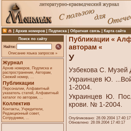
|
Архив номеров
|
Подписка
|
Обратная связь
|
Карта сайта
Публикации «
Алф
Поиск по сайту
авторам «
Найти:
Описание языка запросов »
У
Журнал
Архив номеров
,
Подписка и
Узбекова С. Музей 
распространение
,
Авторам
,
Свежий номер
,
...
Украинцев Ю. ...В
Публикации
1-2004.
Персоналии
,
Алфавитный
указатель статей
,
Алфавитный
Украинцев Ю. Пос
каталог по авторам
,
...
Коллектив
крови. № 1-2004.
Контакты
,
Учредители
,
Редакционный совет
,
Сотрудники
,
...
Опубликовано: 28.09.2004 17:40:17
Обновлено: 28.09.2004 17:40:17