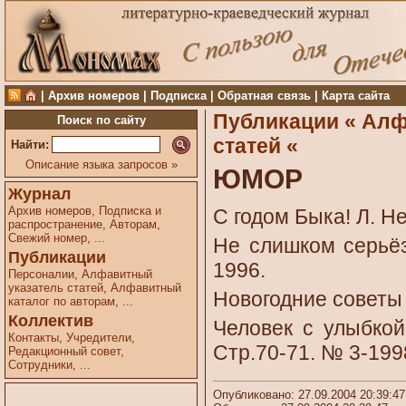
|
Архив номеров
|
Подписка
|
Обратная связь
|
Карта сайта
Публикации «
Алф
Поиск по сайту
статей «
Найти:
Описание языка запросов »
ЮМОР
Журнал
Архив номеров
,
Подписка и
С годом Быка! Л. Не
распространение
,
Авторам
,
Свежий номер
,
...
Не слишком серьёз
Публикации
1996.
Персоналии
,
Алфавитный
указатель статей
,
Алфавитный
Новогодние советы 
каталог по авторам
,
...
Коллектив
Человек с улыбкой 
Контакты
,
Учредители
,
Стр.70-71. № 3-199
Редакционный совет
,
Сотрудники
,
...
Опубликовано: 27.09.2004 20:39:47