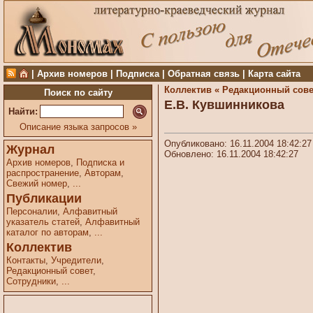
|
Архив номеров
|
Подписка
|
Обратная связь
|
Карта сайта
Коллектив «
Редакционный сове
Поиск по сайту
Е.В. Кувшинникова
Найти:
Описание языка запросов »
Опубликовано: 16.11.2004 18:42:27
Журнал
Обновлено: 16.11.2004 18:42:27
Архив номеров
,
Подписка и
распространение
,
Авторам
,
Свежий номер
,
...
Публикации
Персоналии
,
Алфавитный
указатель статей
,
Алфавитный
каталог по авторам
,
...
Коллектив
Контакты
,
Учредители
,
Редакционный совет
,
Сотрудники
,
...