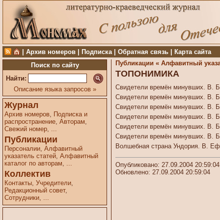
|
Архив номеров
|
Подписка
|
Обратная связь
|
Карта сайта
Публикации «
Алфавитный указа
Поиск по сайту
ТОПОНИМИКА
Найти:
Свидетели времён минувших. В. Ба
Описание языка запросов »
Свидетели времён минувших. В. Ба
Журнал
Свидетели времён минувших. В. Ба
Архив номеров
,
Подписка и
Свидетели времён минувших. В. Ба
распространение
,
Авторам
,
Свидетели времён минувших. В. Ба
Свежий номер
,
...
Свидетели времён минувших. В. Ба
Публикации
Волшебная страна Ундория. В. Ефи
Персоналии
,
Алфавитный
указатель статей
,
Алфавитный
каталог по авторам
,
...
Опубликовано: 27.09.2004 20:59:04
Обновлено: 27.09.2004 20:59:04
Коллектив
Контакты
,
Учредители
,
Редакционный совет
,
Сотрудники
,
...