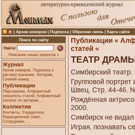
|
Архив номеров
|
Подписка
|
Обратная связь
|
Карта сайта
Публикации «
Алф
Поиск по сайту
статей «
Найти:
Описание языка запросов »
ТЕАТР ДРАМ
Журнал
Архив номеров
,
Подписка и
Симбирский театр. В
распространение
,
Авторам
,
Свежий номер
,
...
Групповой портрет 
Публикации
Швец. Стр. 44-46. №
Персоналии
,
Алфавитный
указатель статей
,
Алфавитный
Рождённая актрисой
каталог по авторам
,
...
Коллектив
2000.
Контакты
,
Учредители
,
Симбирск не видал 
Редакционный совет
,
Сотрудники
,
...
Играя, познавать се