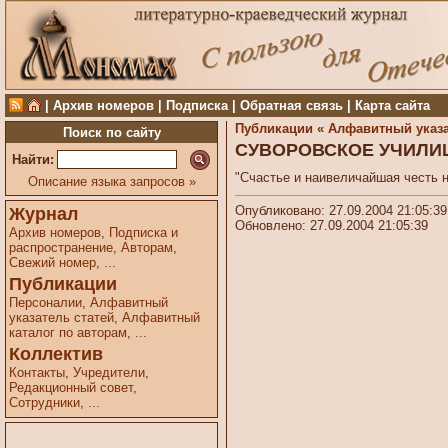
|
Архив номеров
|
Подписка
|
Обратная связь
|
Карта сайта
Публикации «
Алфавитный указа
Поиск по сайту
СУВОРОВСКОЕ УЧИЛИ
Найти:
"Счастье и наивеличайшая честь н
Описание языка запросов »
Опубликовано: 27.09.2004 21:05:39
Журнал
Обновлено: 27.09.2004 21:05:39
Архив номеров
,
Подписка и
распространение
,
Авторам
,
Свежий номер
,
...
Публикации
Персоналии
,
Алфавитный
указатель статей
,
Алфавитный
каталог по авторам
,
...
Коллектив
Контакты
,
Учредители
,
Редакционный совет
,
Сотрудники
,
...