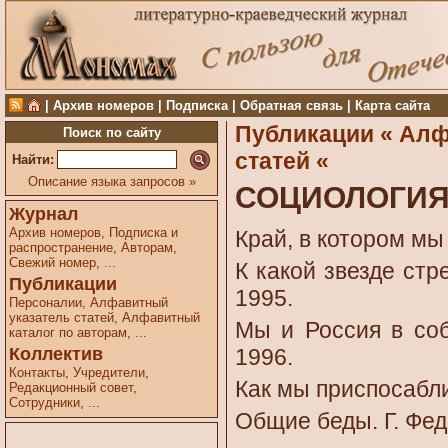
|
Архив номеров
|
Подписка
|
Обратная связь
|
Карта сайта
Публикации «
Алф
Поиск по сайту
статей «
Найти:
Описание языка запросов »
СОЦИОЛОГИ
Журнал
Архив номеров
,
Подписка и
Край, в котором мы
распространение
,
Авторам
,
Свежий номер
,
...
К какой звезде стр
Публикации
1995.
Персоналии
,
Алфавитный
указатель статей
,
Алфавитный
Мы и Россия в соб
каталог по авторам
,
...
Коллектив
1996.
Контакты
,
Учредители
,
Как мы приспосабли
Редакционный совет
,
Сотрудники
,
...
Общие беды. Г. Фед