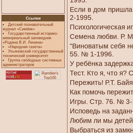
1995.
Если в дом пришла 
2-1995.
Ссылки
Детский познавательный
Психологическая игр
журнал «Симбик»
Государственный историко-
Семена любви. Р. М
мемориальный заповедник
«Родина В.И. Ленина»
"Виноватым себя не
«Народная газета»
Ульяновский государственный
55. № 1-1996.
технический университет
Группа свободных системных
У ребёнка задержка 
администраторов
Тест. Кто я, что я? 
Пережить! Р.Т. Байя
Как помочь пережить
Игры. Стр. 76. № 3-
Исповедь на заданн
Любим ли мы детей.
Выбраться из замкну