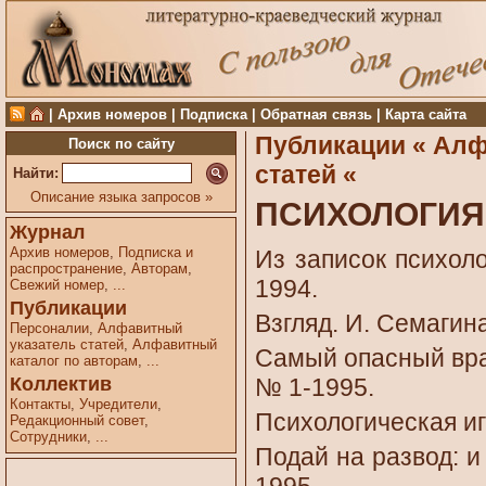
|
Архив номеров
|
Подписка
|
Обратная связь
|
Карта сайта
Публикации «
Алф
Поиск по сайту
статей «
Найти:
Описание языка запросов »
ПСИХОЛОГИЯ
Журнал
Архив номеров
,
Подписка и
Из записок психоло
распространение
,
Авторам
,
1994.
Свежий номер
,
...
Публикации
Взгляд. И. Семагина
Персоналии
,
Алфавитный
указатель статей
,
Алфавитный
Самый опасный враг
каталог по авторам
,
...
Коллектив
№ 1-1995.
Контакты
,
Учредители
,
Психологическая иг
Редакционный совет
,
Сотрудники
,
...
Подай на развод: и