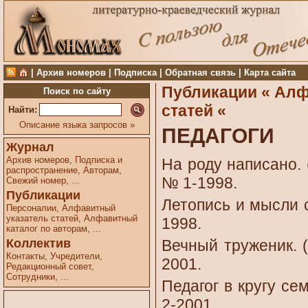
|
Архив номеров
|
Подписка
|
Обратная связь
|
Карта сайта
Публикации «
Алф
Поиск по сайту
статей «
Найти:
Описание языка запросов »
ПЕДАГОГИ
Журнал
Архив номеров
,
Подписка и
На роду написано. 
распространение
,
Авторам
,
№ 1-1998.
Свежий номер
,
...
Публикации
Летопись и мысли с
Персоналии
,
Алфавитный
указатель статей
,
Алфавитный
1998.
каталог по авторам
,
...
Коллектив
Вечный труженик. (
Контакты
,
Учредители
,
2001.
Редакционный совет
,
Сотрудники
,
...
Педагог в кругу се
2-2001.