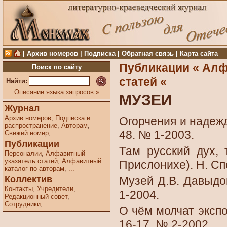
|
Архив номеров
|
Подписка
|
Обратная связь
|
Карта сайта
Публикации «
Алф
Поиск по сайту
статей «
Найти:
Описание языка запросов »
МУЗЕИ
Журнал
Архив номеров
,
Подписка и
Огорчения и надежд
распространение
,
Авторам
,
48. № 1-2003.
Свежий номер
,
...
Публикации
Там русский дух, 
Персоналии
,
Алфавитный
указатель статей
,
Алфавитный
Прислонихе). Н. Сп
каталог по авторам
,
...
Коллектив
Музей Д.В. Давыдов
Контакты
,
Учредители
,
1-2004.
Редакционный совет
,
Сотрудники
,
...
О чём молчат экспо
16-17. № 2-2002.