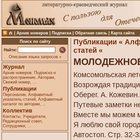
|
Архив номеров
|
Подписка
|
Обратная связь
|
Карта сайта
Публикации «
Алф
Поиск по сайту
статей «
Найти:
Описание языка запросов »
МОЛОДЕЖНО
Журнал
Архив номеров
,
Подписка и
Комсомольская лето
распространение
,
Авторам
,
Свежий номер
,
...
Возрождая традиции
Публикации
Оберег. А. Кожевин.
Персоналии
,
Алфавитный
указатель статей
,
Алфавитный
Путевые заметки неп
каталог по авторам
,
...
Коллектив
Вместе мы можем мн
Контакты
,
Учредители
,
Редакционный совет
,
Я люблю свой город
Сотрудники
,
...
Автостоп. Стр. 32-3