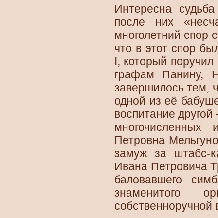
Интересна судьба
после них «несч
многолетний спор с
что в этот спор б
I, который поручил
графам Панину, Н
завершилось тем, 
одной из её бабуш
воспитание другой 
многочисленных 
Петровна Мельгуно
замуж за штабс-к
Ивана Петровича Тр
баловавшего симб
знаменитого о
собственноручной в