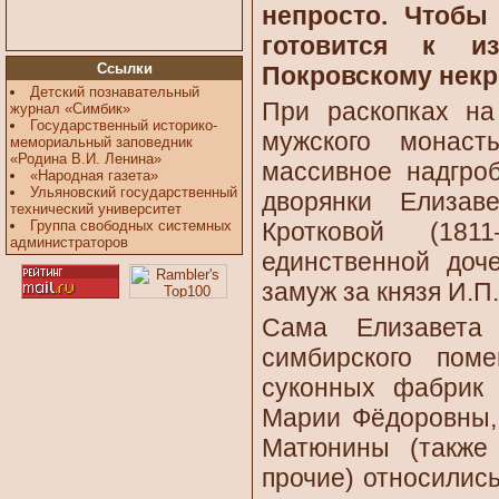
непросто. Чтобы
готовится к и
Ссылки
Покровскому нек
Детский познавательный
При раскопках на
журнал «Симбик»
Государственный историко-
мужского монас
мемориальный заповедник
«Родина В.И. Ленина»
массивное надгро
«Народная газета»
Ульяновский государственный
дворянки Елизав
технический университет
Группа свободных системных
Кротковой (181
администраторов
единственной доч
замуж за князя И.П.
Сама Елизавета
симбирского поме
суконных фабрик 
Марии Фёдоровны,
Матюнины (также
прочие) относилис