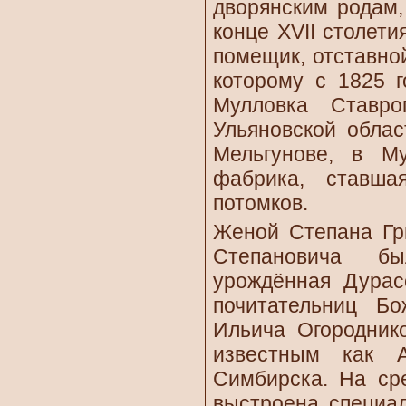
дворянским родам,
конце XVII столет
помещик, отставно
которому с 1825 
Мулловка Ставро
Ульяновской облас
Мельгунове, в М
фабрика, ставша
потомков.
Женой Степана Гри
Степановича бы
урождённая Дурас
почитательниц Бо
Ильича Огороднико
известным как А
Симбирска. На ср
выстроена специал