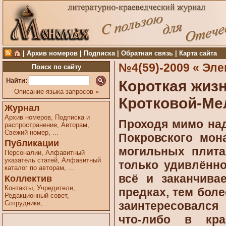
|
Архив номеров
|
Подписка
|
Обратная связь
|
Карта сайта
№4(59)-2009 «
Эле
Поиск по сайту
Найти:
Короткая жиз
Описание языка запросов »
Кротковой-Ме
Журнал
Архив номеров
,
Подписка и
Проходя мимо на
распространение
,
Авторам
,
Свежий номер
,
...
Покровского мон
Публикации
могильных плита
Персоналии
,
Алфавитный
указатель статей
,
Алфавитный
только удивлённ
каталог по авторам
,
...
всё и заканчива
Коллектив
Контакты
,
Учредители
,
предках, тем более
Редакционный совет
,
Сотрудники
,
...
заинтересовался
что-либо в кра