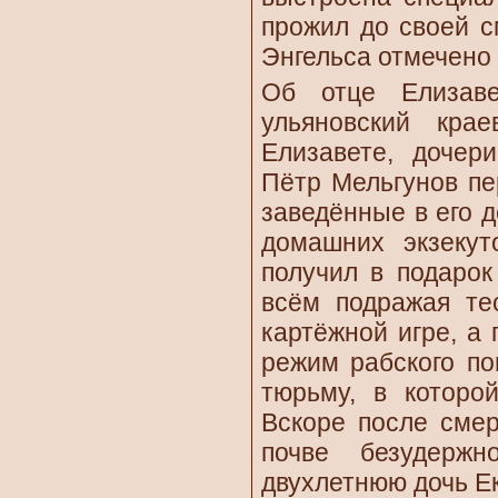
прожил до своей с
Энгельса отмечено
Об отце Елизав
ульяновский кра
Елизавете, дочер
Пётр Мельгунов пе
заведённые в его д
домашних экзекут
получил в подарок
всём подражая те
картёжной игре, а
режим рабского по
тюрьму, в которо
Вскоре после сме
почве безудержн
двухлетнюю дочь Е