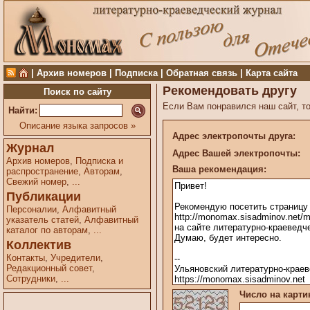
|
Архив номеров
|
Подписка
|
Обратная связь
|
Карта сайта
Рекомендовать другу
Поиск по сайту
Если Вам понравился наш сайт, то
Найти:
Описание языка запросов »
Адрес электропочты друга:
Журнал
Адрес Вашей электропочты:
Архив номеров
,
Подписка и
Ваша рекомендация:
распространение
,
Авторам
,
Свежий номер
,
...
Публикации
Персоналии
,
Алфавитный
указатель статей
,
Алфавитный
каталог по авторам
,
...
Коллектив
Контакты
,
Учредители
,
Редакционный совет
,
Сотрудники
,
...
Число на карти