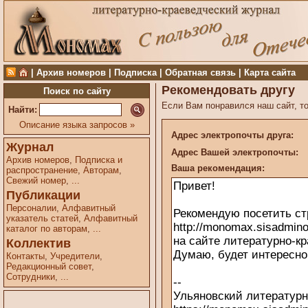
|
Архив номеров
|
Подписка
|
Обратная связь
|
Карта сайта
Рекомендовать другу
Поиск по сайту
Если Вам понравился наш сайт, то
Найти:
Описание языка запросов »
Адрес электропочты друга:
Журнал
Адрес Вашей электропочты:
Архив номеров
,
Подписка и
Ваша рекомендация:
распространение
,
Авторам
,
Свежий номер
,
...
Публикации
Персоналии
,
Алфавитный
указатель статей
,
Алфавитный
каталог по авторам
,
...
Коллектив
Контакты
,
Учредители
,
Редакционный совет
,
Сотрудники
,
...