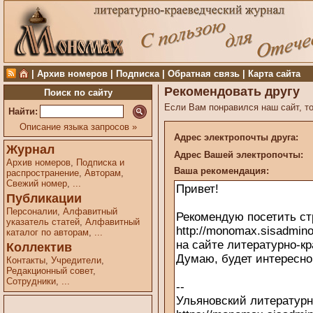
|
Архив номеров
|
Подписка
|
Обратная связь
|
Карта сайта
Рекомендовать другу
Поиск по сайту
Если Вам понравился наш сайт, то
Найти:
Описание языка запросов »
Адрес электропочты друга:
Журнал
Адрес Вашей электропочты:
Архив номеров
,
Подписка и
Ваша рекомендация:
распространение
,
Авторам
,
Свежий номер
,
...
Публикации
Персоналии
,
Алфавитный
указатель статей
,
Алфавитный
каталог по авторам
,
...
Коллектив
Контакты
,
Учредители
,
Редакционный совет
,
Сотрудники
,
...