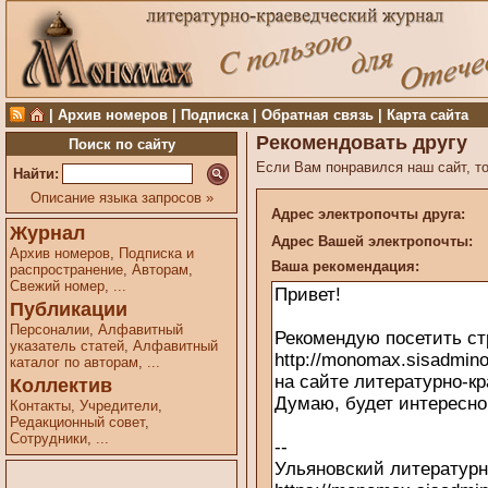
|
Архив номеров
|
Подписка
|
Обратная связь
|
Карта сайта
Рекомендовать другу
Поиск по сайту
Если Вам понравился наш сайт, то
Найти:
Описание языка запросов »
Адрес электропочты друга:
Журнал
Адрес Вашей электропочты:
Архив номеров
,
Подписка и
Ваша рекомендация:
распространение
,
Авторам
,
Свежий номер
,
...
Публикации
Персоналии
,
Алфавитный
указатель статей
,
Алфавитный
каталог по авторам
,
...
Коллектив
Контакты
,
Учредители
,
Редакционный совет
,
Сотрудники
,
...