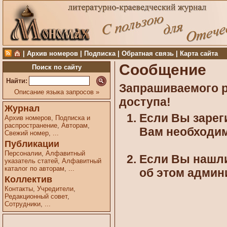
|
Архив номеров
|
Подписка
|
Обратная связь
|
Карта сайта
Сообщение
Поиск по сайту
Найти:
Запрашиваемого ре
Описание языка запросов »
доступа!
Журнал
Если Вы зарег
Архив номеров
,
Подписка и
распространение
,
Авторам
,
Вам необходим
Свежий номер
,
...
Публикации
Персоналии
,
Алфавитный
Если Вы нашли
указатель статей
,
Алфавитный
каталог по авторам
,
...
об этом админ
Коллектив
Контакты
,
Учредители
,
Редакционный совет
,
Сотрудники
,
...