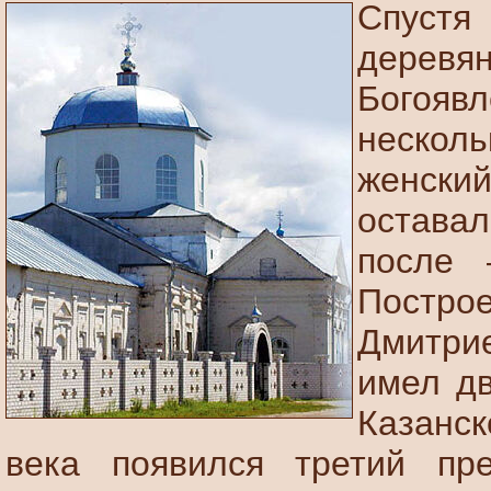
Спустя
деревян
Богояв
несколь
женск
оставал
после 
Постро
Дмитри
имел дв
Казанс
века появился третий п