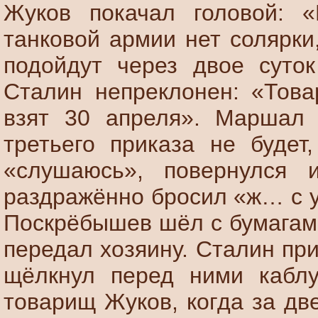
Жуков покачал головой: 
танковой армии нет солярки
подойдут через двое суто
Сталин непреклонен: «Тов
взят 30 апреля». Маршал 
третьего приказа не будет
«слушаюсь», повернулся
раздражённо бросил «ж… с ус
Поскрёбышев шёл с бумагами
передал хозяину. Сталин пр
щёлкнул перед ними каблу
товарищ Жуков, когда за дв