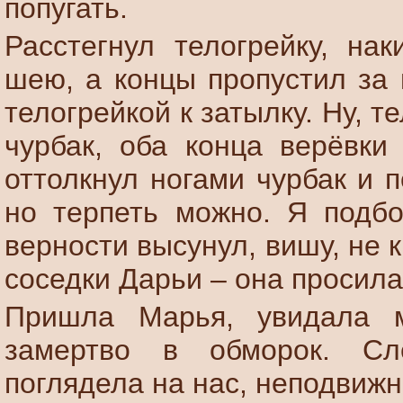
попугать.
Расстегнул телогрейку, на
шею, а концы пропустил за 
телогрейкой к затылку. Ну, т
чурбак, оба конца верёвки 
оттолкнул ногами чурбак и 
но терпеть можно. Я подбо
верности высунул, вишу, не 
соседки Дарьи – она просила
Пришла Марья, увидала м
замертво в обморок. Сл
поглядела на нас, неподвижн