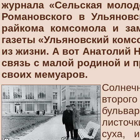
журнала «Сельская молод
Романовского в Ульяновс
райкома комсомола и зам
газеты «Ульяновский комс
из жизни. А вот Анатолий
связь с малой родиной и 
своих мемуаров.
Солнеч
второг
бульвар
листочк
суха, 