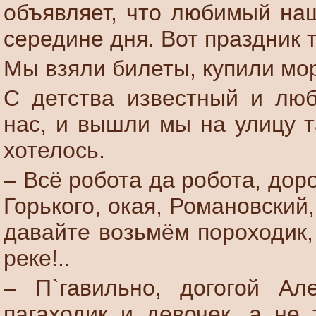
объявляет, что любимый на
середине дня. Вот праздник т
Мы взяли билеты, купили мор
С детства известный и лю
нас, и вышли мы на улицу т
хотелось.
– Всё робота да робота, дор
Горького, окая, Романовский
давайте возьмём пороходик,
реке!..
– П`гавильно, догогой Ал
пагаходик и девочек, а не 