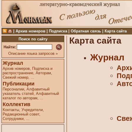
|
Архив номеров
|
Подписка
|
Обратная связь
|
Карта сайта
Карта сайта
Поиск по сайту
Найти:
Описание языка запросов »
Журнал
Журнал
Арх
Архив номеров
,
Подписка и
распространение
,
Авторам
,
Подп
Свежий номер
,
...
Авт
Публикации
Персоналии
,
Алфавитный
указатель статей
,
Алфавитный
каталог по авторам
,
...
Коллектив
Контакты
,
Учредители
,
Редакционный совет
,
Све
Сотрудники
,
...